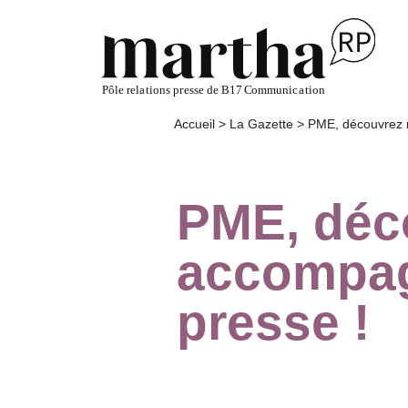
Accueil
>
La Gazette
>
PME, découvrez 
PME, déc
accompag
presse !